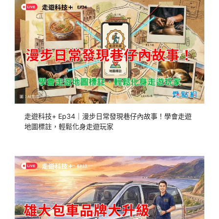
走遊科技+ Ep34｜漫步日常發現巷仔內故事！學會走遊
地圖標註，輕鬆化身走遊玩家