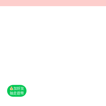
加好友
抽走遊幣